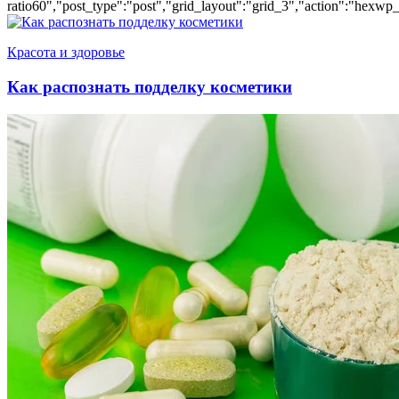
ratio60","post_type":"post","grid_layout":"grid_3","action":"hexwp_
Красота и здоровье
Как распознать подделку косметики