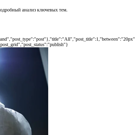
подробный анализ ключевых тем.
nd","post_type":"post"},"title":"All","post_title":1,"between":"20px
post_grid","post_status":"publish"}