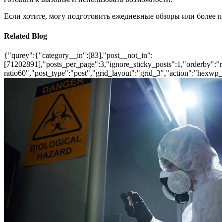
Если хотите, могу подготовить ежедневные обзоры или более 
Related Blog
{"qurey":{"category__in":[83],"post__not_in":
[71202891],"posts_per_page":3,"ignore_sticky_posts":1,"orderby":"ra
ratio60","post_type":"post","grid_layout":"grid_3","action":"hexwp_