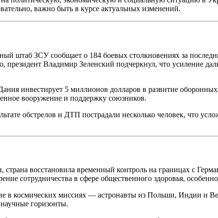
вательно, важно быть в курсе актуальных изменений.
ьный штаб ЗСУ сообщает о 184 боевых столкновениях за последни
го, президент Владимир Зеленский подчеркнул, что усиление д
Дания инвестирует 5 миллионов долларов в развитие оборонных 
еменное вооружение и поддержку союзников.
льтате обстрелов и ДТП пострадали несколько человек, что усло
, страна восстановила временный контроль на границах с Герман
рение сотрудничества в сфере общественного здоровья, особен
тие в космических миссиях — астронавты из Польши, Индии и 
 научные горизонты.