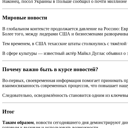
Наконец, посол Украины в Польше сообщил о почти миллионе 
Мировые новости
В глобальном контексте продолжается давление на Россию: Евр
Более того, между лидерами США и бизнесменами разворачивае
Тем временем, в США техасские штаты столкнулись с тяжёлой
В сфере культуры — известный актёр Майкл Дуглас объявил о з
Почему важно быть в курсе новостей?
Во-первых, своевременная информация помогает принимать пра
взаимосвязанность современных процессов, что повышает наш
Следовательно, осведомлённость становится одним из ключев
Итог
Таким образом
, новости сегодняшнего дня демонстрируют дин
готовым к вызовам и использовать возможности.