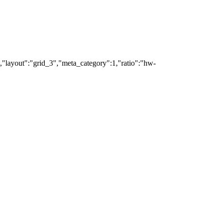
","layout":"grid_3","meta_category":1,"ratio":"hw-