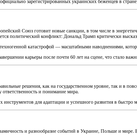
официально зарегистрированных украинских беженцев в стране,
опейский Союз готовит новые санкции, в том числе в энергетич
тся политический конфликт: Дональд Трамп критически высказа
 техногенной катастрофой — масштабными наводнениями, которы
авершении карьеры после почти 60 лет на сцене, что стало важ
вильные решения, как на государственном уровне, так и в повс
у ответственность и понимание мира.
ых инструментов для адаптации и успешного развития в быстро 
амичность и разнообразие событий в Украине, Польше и мире. Б