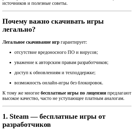
источников и полезные советы.
Почему важно скачивать игры
легально?
Легальное скачивание игр
гарантирует:
отсутствие вредоносного ПО и вирусов;
уважение к авторским правам разработчиков;
доступ к обновлениям и техподдержке;
возможность онлайн-игры без блокировок.
К тому же многие
бесплатные игры по лицензии
предлагают
высокое качество, часто не уступающее платным аналогам.
1. Steam — бесплатные игры от
разработчиков