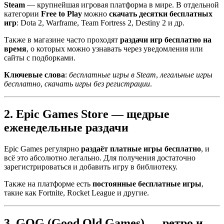
Steam
— крупнейшая игровая платформа в мире. В отдельной
категории
Free to Play
можно
скачать десятки бесплатных
игр
: Dota 2, Warframe, Team Fortress 2, Destiny 2 и др.
Также в магазине часто проходят
раздачи игр бесплатно на
время
, о которых можно узнавать через уведомления или
сайты с подборками.
Ключевые слова
:
бесплатные игры в Steam
,
легальные игры
бесплатно
,
скачать игры без регистрации
.
2. Epic Games Store — щедрые
еженедельные раздачи
Epic Games регулярно
раздаёт платные игры бесплатно
, и
всё это абсолютно легально. Для получения достаточно
зарегистрироваться и добавить игру в библиотеку.
Также на платформе есть
постоянные бесплатные игры
,
такие как Fortnite, Rocket League и другие.
3. GOG (Good Old Games) — ретро и