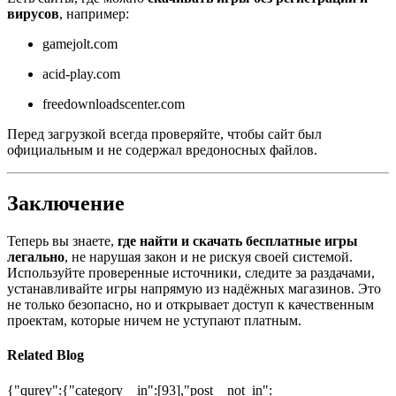
вирусов
, например:
gamejolt.com
acid-play.com
freedownloadscenter.com
Перед загрузкой всегда проверяйте, чтобы сайт был
официальным и не содержал вредоносных файлов.
Заключение
Теперь вы знаете,
где найти и скачать бесплатные игры
легально
, не нарушая закон и не рискуя своей системой.
Используйте проверенные источники, следите за раздачами,
устанавливайте игры напрямую из надёжных магазинов. Это
не только безопасно, но и открывает доступ к качественным
проектам, которые ничем не уступают платным.
Related Blog
{"qurey":{"category__in":[93],"post__not_in":