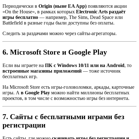
Периодически в
Origin (ныне EA App)
появляются акции
«On the House», в рамках которых
Electronic Arts раздаёт
игры бесплатно
— например, The Sims, Dead Space или
Battlefield в разные годы были доступны без оплаты.
Следить за раздачами можно через сайты-агрегаторы.
6. Microsoft Store и Google Play
Если вы играете на
ПК с Windows 10/11 или на Android
, то
встроенные магазины приложений
— тоже источник
бесплатных игр.
На Microsoft Store есть игры-головоломки, аркады, карточные
игры. А
в Google Play
можно найти миллионы бесплатных
проектов, в том числе с возможностью игры без интернета.
7. Сайты с бесплатными играми без
регистрации
Есть сайты, где можно
скачивать игры без регистрации и