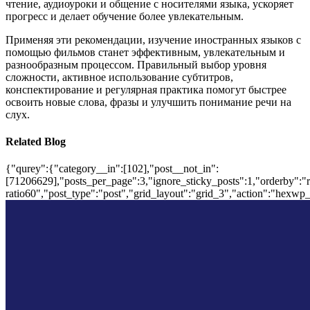
чтение, аудиоуроки и общение с носителями языка, ускоряет
прогресс и делает обучение более увлекательным.
Применяя эти рекомендации, изучение иностранных языков с
помощью фильмов станет эффективным, увлекательным и
разнообразным процессом. Правильный выбор уровня
сложности, активное использование субтитров,
конспектирование и регулярная практика помогут быстрее
освоить новые слова, фразы и улучшить понимание речи на
слух.
Related Blog
{"qurey":{"category__in":[102],"post__not_in":
[71206629],"posts_per_page":3,"ignore_sticky_posts":1,"orderby":"ra
ratio60","post_type":"post","grid_layout":"grid_3","action":"hexwp_