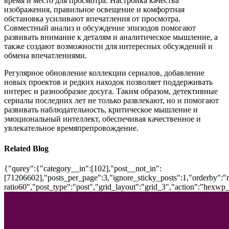
время и место для просмотра. Настройка качества
изображения, правильное освещение и комфортная
обстановка усиливают впечатления от просмотра.
Совместный анализ и обсуждение эпизодов помогают
развивать внимание к деталям и аналитическое мышление, а
также создают возможности для интересных обсуждений и
обмена впечатлениями.
Регулярное обновление коллекции сериалов, добавление
новых проектов и редких находок позволяет поддерживать
интерес и разнообразие досуга. Таким образом, детективные
сериалы последних лет не только развлекают, но и помогают
развивать наблюдательность, критическое мышление и
эмоциональный интеллект, обеспечивая качественное и
увлекательное времяпрепровождение.
Related Blog
{"qurey":{"category__in":[102],"post__not_in":
[71206602],"posts_per_page":3,"ignore_sticky_posts":1,"orderby":"ra
ratio60","post_type":"post","grid_layout":"grid_3","action":"hexwp_