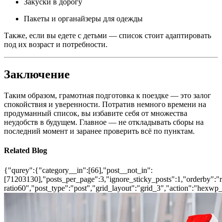
Закуски в дорогу
Пакеты и органайзеры для одежды
Также, если вы едете с детьми — список стоит адаптировать
под их возраст и потребности.
Заключение
Таким образом, грамотная подготовка к поездке — это залог
спокойствия и уверенности. Потратив немного времени на
продуманный список, вы избавите себя от множества
неудобств в будущем. Главное — не откладывать сборы на
последний момент и заранее проверить всё по пунктам.
Related Blog
{"qurey":{"category__in":[66],"post__not_in":
[71203130],"posts_per_page":3,"ignore_sticky_posts":1,"orderby":"ra
ratio60","post_type":"post","grid_layout":"grid_3","action":"hexwp_