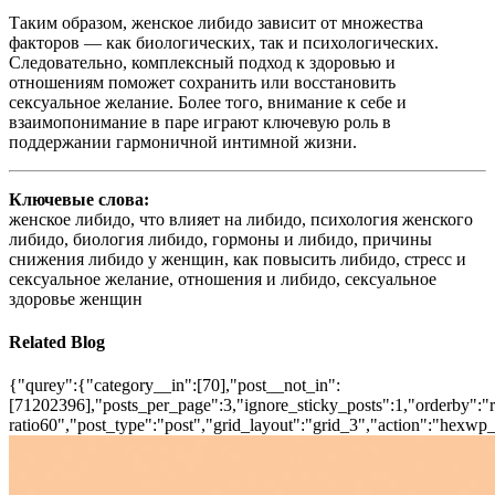
Таким образом, женское либидо зависит от множества
факторов — как биологических, так и психологических.
Следовательно, комплексный подход к здоровью и
отношениям поможет сохранить или восстановить
сексуальное желание. Более того, внимание к себе и
взаимопонимание в паре играют ключевую роль в
поддержании гармоничной интимной жизни.
Ключевые слова:
женское либидо, что влияет на либидо, психология женского
либидо, биология либидо, гормоны и либидо, причины
снижения либидо у женщин, как повысить либидо, стресс и
сексуальное желание, отношения и либидо, сексуальное
здоровье женщин
Related Blog
{"qurey":{"category__in":[70],"post__not_in":
[71202396],"posts_per_page":3,"ignore_sticky_posts":1,"orderby":"ra
ratio60","post_type":"post","grid_layout":"grid_3","action":"hexwp_