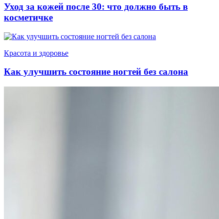
Уход за кожей после 30: что должно быть в
косметичке
Красота и здоровье
Как улучшить состояние ногтей без салона