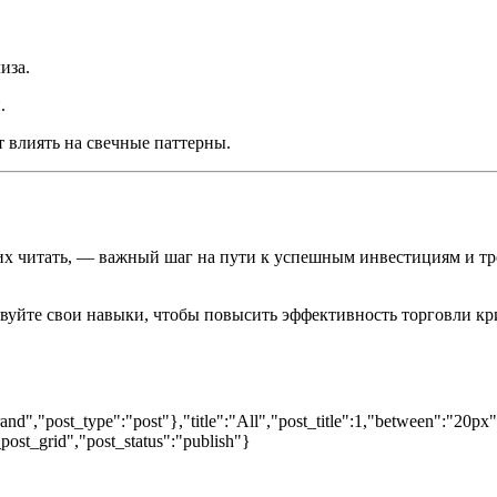
иза.
.
 влиять на свечные паттерны.
 их читать, — важный шаг на пути к успешным инвестициям и т
твуйте свои навыки, чтобы повысить эффективность торговли к
nd","post_type":"post"},"title":"All","post_title":1,"between":"20px
post_grid","post_status":"publish"}