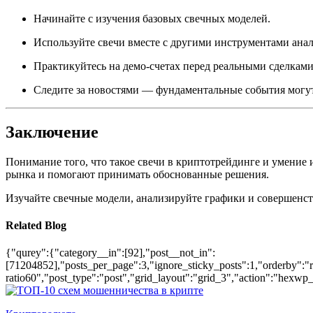
Начинайте с изучения базовых свечных моделей.
Используйте свечи вместе с другими инструментами анал
Практикуйтесь на демо-счетах перед реальными сделками
Следите за новостями — фундаментальные события могут
Заключение
Понимание того, что такое свечи в криптотрейдинге и умение
рынка и помогают принимать обоснованные решения.
Изучайте свечные модели, анализируйте графики и совершенс
Related Blog
{"qurey":{"category__in":[92],"post__not_in":
[71204852],"posts_per_page":3,"ignore_sticky_posts":1,"orderby":"ra
ratio60","post_type":"post","grid_layout":"grid_3","action":"hexwp_