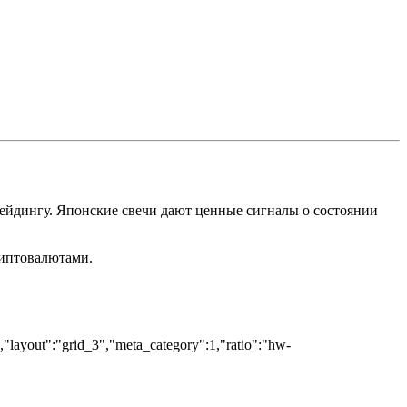
рейдингу. Японские свечи дают ценные сигналы о состоянии
риптовалютами.
","layout":"grid_3","meta_category":1,"ratio":"hw-