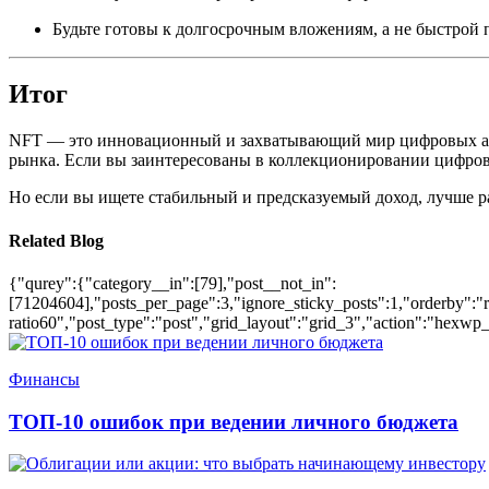
Будьте готовы к долгосрочным вложениям, а не быстрой
Итог
NFT — это инновационный и захватывающий мир цифровых акт
рынка. Если вы заинтересованы в коллекционировании цифрово
Но если вы ищете стабильный и предсказуемый доход, лучше 
Related Blog
{"qurey":{"category__in":[79],"post__not_in":
[71204604],"posts_per_page":3,"ignore_sticky_posts":1,"orderby":"ra
ratio60","post_type":"post","grid_layout":"grid_3","action":"hexwp_
Финансы
ТОП-10 ошибок при ведении личного бюджета