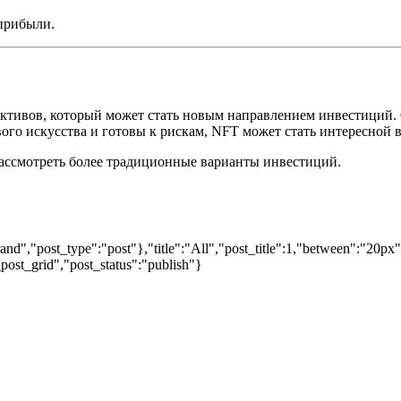
 прибыли.
ивов, который может стать новым направлением инвестиций. О
го искусства и готовы к рискам, NFT может стать интересной 
рассмотреть более традиционные варианты инвестиций.
nd","post_type":"post"},"title":"All","post_title":1,"between":"20px
post_grid","post_status":"publish"}