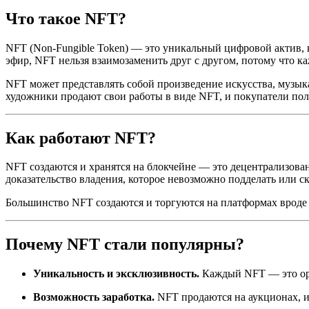
Что такое NFT?
NFT (Non-Fungible Token) — это уникальный цифровой актив, 
эфир, NFT нельзя взаимозаменить друг с другом, потому что к
NFT может представлять собой произведение искусства, музы
художники продают свои работы в виде NFT, и покупатели по
Как работают NFT?
NFT создаются и хранятся на блокчейне — это децентрализова
доказательство владения, которое невозможно подделать или с
Большинство NFT создаются и торгуются на платформах вроде O
Почему NFT стали популярны?
Уникальность и эксклюзивность.
Каждый NFT — это ор
Возможность заработка.
NFT продаются на аукционах, и