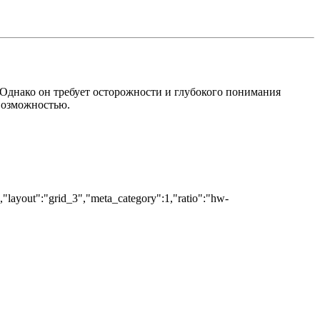
днако он требует осторожности и глубокого понимания
возможностью.
","layout":"grid_3","meta_category":1,"ratio":"hw-