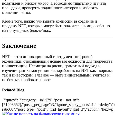
волатилен и рисков много. Необходимо тщательно изучать
площадки, проверять подлинность авторов и избегать
мошенничества.
Кроме того, важно учитывать комиссии за создание и
продажу NFT, которые могут быть значительными, особенно
на популярных блокчейнах.
Заключение
NFT — это инновационный инструмент цифровой
экономики, открывающий новые возможности для творчества
и инвестиций. Несмотря на риски, грамотный подход и
изучение рынка могут помочь заработать на NFT как творцам,
так и инвесторам. Главное — быть внимательным, учиться и
не бояться пробовать новое.
Related Blog
{"qurey":{"category__in":[79],"post__not_in":
[71203652],"posts_per_page":3,"ignore_sticky_posts":1,"orderby":"ra
ratio60","post_type":"post","grid_layout":"grid_3","action":"hexwp_