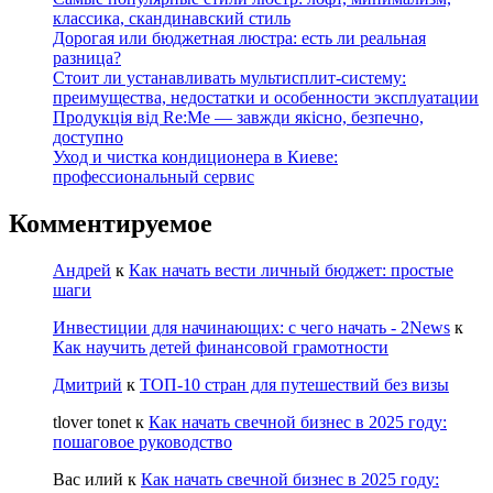
классика, скандинавский стиль
Дорогая или бюджетная люстра: есть ли реальная
разница?
Стоит ли устанавливать мультисплит-систему:
преимущества, недостатки и особенности эксплуатации
Продукція від Re:Me — завжди якісно, безпечно,
доступно
Уход и чистка кондиционера в Киеве:
профессиональный сервис
Комментируемое
Андрей
к
Как начать вести личный бюджет: простые
шаги
Инвестиции для начинающих: с чего начать - 2News
к
Как научить детей финансовой грамотности
Дмитрий
к
ТОП-10 стран для путешествий без визы
tlover tonet
к
Как начать свечной бизнес в 2025 году:
пошаговое руководство
Вас илий
к
Как начать свечной бизнес в 2025 году: