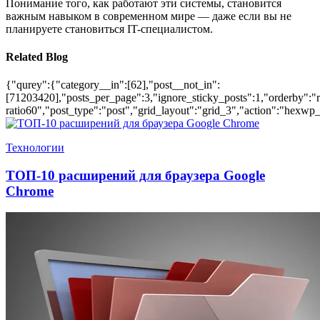
Понимание того, как работают эти системы, становится
важным навыком в современном мире — даже если вы не
планируете становиться IT-специалистом.
Related Blog
{"qurey":{"category__in":[62],"post__not_in":
[71203420],"posts_per_page":3,"ignore_sticky_posts":1,"orderby":"ra
ratio60","post_type":"post","grid_layout":"grid_3","action":"hexwp_
Технологии
ТОП-10 расширений для браузера Google
Chrome