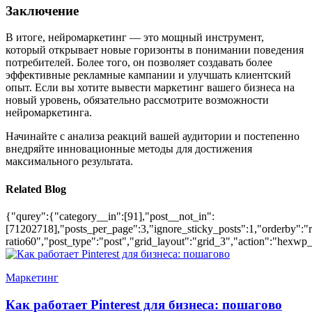
Заключение
В итоге, нейромаркетинг — это мощный инструмент,
который открывает новые горизонты в понимании поведения
потребителей. Более того, он позволяет создавать более
эффективные рекламные кампании и улучшать клиентский
опыт. Если вы хотите вывести маркетинг вашего бизнеса на
новый уровень, обязательно рассмотрите возможности
нейромаркетинга.
Начинайте с анализа реакций вашей аудитории и постепенно
внедряйте инновационные методы для достижения
максимального результата.
Related Blog
{"qurey":{"category__in":[91],"post__not_in":
[71202718],"posts_per_page":3,"ignore_sticky_posts":1,"orderby":"ra
ratio60","post_type":"post","grid_layout":"grid_3","action":"hexwp_
Маркетинг
Как работает Pinterest для бизнеса: пошагово