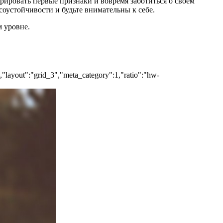
рировать первые признаки и вовремя заботиться о своём
соустойчивости и будьте внимательны к себе.
 уровне.
","layout":"grid_3","meta_category":1,"ratio":"hw-