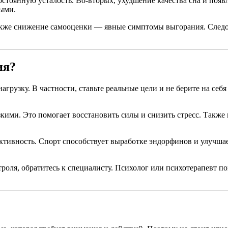
остоянную усталость. Во-вторых, ухудшение качества сна и поя
ными.
 также снижение самооценки — явные симптомы выгорания. След
ия?
агрузку. В частности, ставьте реальные цели и не берите на се
кими. Это помогает восстановить силы и снизить стресс. Также п
ктивность. Спорт способствует выработке эндорфинов и улучшае
нтроля, обратитесь к специалисту. Психолог или психотерапевт 