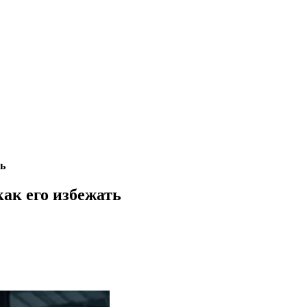
ть
ак его избежать