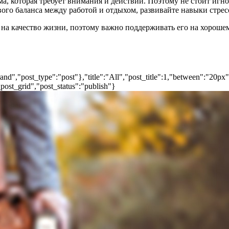
, которая требует внимания и действий. Поэтому не стоит игно
ого баланса между работой и отдыхом, развивайте навыки стрес
на качество жизни, поэтому важно поддерживать его на хорошем
nd","post_type":"post"},"title":"All","post_title":1,"between":"20px
post_grid","post_status":"publish"}