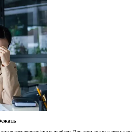
бежать
самых распространённых проблем. При этом оно касается не то