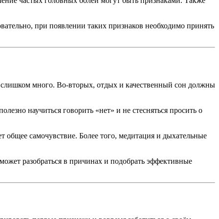
вление частых головных болей могут быть признаками. Также
овательно, при появлении таких признаков необходимо принять
бя слишком много. Во-вторых, отдых и качественный сон должны
олезно научиться говорить «нет» и не стесняться просить о
т общее самочувствие. Более того, медитация и дыхательные
поможет разобраться в причинах и подобрать эффективные