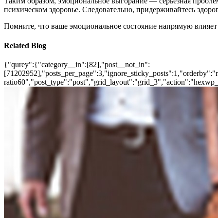
Таким образом, эмоциональное выгорание — серьёзная проблема
психическом здоровье. Следовательно, придерживайтесь здоров
Помните, что ваше эмоциональное состояние напрямую влияет 
Related Blog
{"qurey":{"category__in":[82],"post__not_in":
[71202952],"posts_per_page":3,"ignore_sticky_posts":1,"orderby":"ra
ratio60","post_type":"post","grid_layout":"grid_3","action":"hexwp_