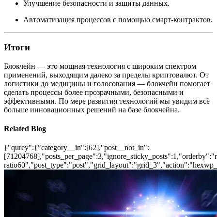
Улучшение безопасности и защиты данных.
Автоматизация процессов с помощью смарт-контрактов.
Итоги
Блокчейн — это мощная технология с широким спектром
применений, выходящим далеко за пределы криптовалют. От
логистики до медицины и голосования — блокчейн помогает
сделать процессы более прозрачными, безопасными и
эффективными. По мере развития технологий мы увидим всё
больше инновационных решений на базе блокчейна.
Related Blog
{"qurey":{"category__in":[62],"post__not_in":
[71204768],"posts_per_page":3,"ignore_sticky_posts":1,"orderby":"ra
ratio60","post_type":"post","grid_layout":"grid_3","action":"hexwp_