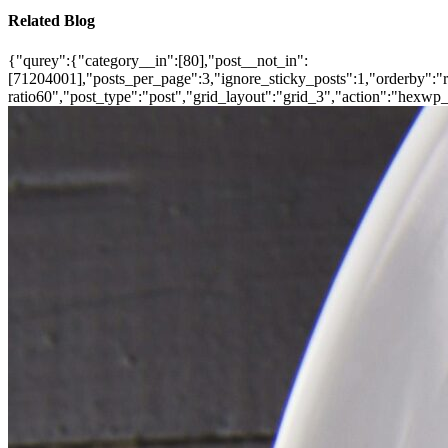
Related Blog
{"qurey":{"category__in":[80],"post__not_in":
[71204001],"posts_per_page":3,"ignore_sticky_posts":1,"orderby":"ra
ratio60","post_type":"post","grid_layout":"grid_3","action":"hexwp_