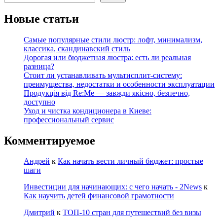
Новые статьи
Самые популярные стили люстр: лофт, минимализм,
классика, скандинавский стиль
Дорогая или бюджетная люстра: есть ли реальная
разница?
Стоит ли устанавливать мультисплит-систему:
преимущества, недостатки и особенности эксплуатации
Продукція від Re:Me — завжди якісно, безпечно,
доступно
Уход и чистка кондиционера в Киеве:
профессиональный сервис
Комментируемое
Андрей
к
Как начать вести личный бюджет: простые
шаги
Инвестиции для начинающих: с чего начать - 2News
к
Как научить детей финансовой грамотности
Дмитрий
к
ТОП-10 стран для путешествий без визы