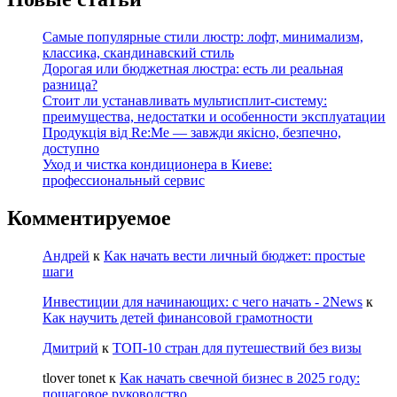
Самые популярные стили люстр: лофт, минимализм,
классика, скандинавский стиль
Дорогая или бюджетная люстра: есть ли реальная
разница?
Стоит ли устанавливать мультисплит-систему:
преимущества, недостатки и особенности эксплуатации
Продукція від Re:Me — завжди якісно, безпечно,
доступно
Уход и чистка кондиционера в Киеве:
профессиональный сервис
Комментируемое
Андрей
к
Как начать вести личный бюджет: простые
шаги
Инвестиции для начинающих: с чего начать - 2News
к
Как научить детей финансовой грамотности
Дмитрий
к
ТОП-10 стран для путешествий без визы
tlover tonet
к
Как начать свечной бизнес в 2025 году:
пошаговое руководство