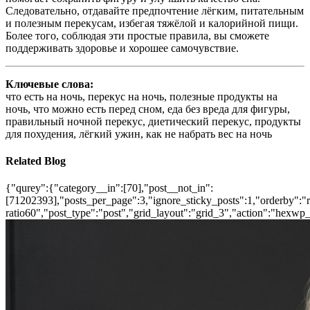
Следовательно, отдавайте предпочтение лёгким, питательным
и полезным перекусам, избегая тяжёлой и калорийной пищи.
Более того, соблюдая эти простые правила, вы сможете
поддерживать здоровье и хорошее самочувствие.
Ключевые слова:
что есть на ночь, перекус на ночь, полезные продукты на
ночь, что можно есть перед сном, еда без вреда для фигуры,
правильный ночной перекус, диетический перекус, продукты
для похудения, лёгкий ужин, как не набрать вес на ночь
Related Blog
{"qurey":{"category__in":[70],"post__not_in":
[71202393],"posts_per_page":3,"ignore_sticky_posts":1,"orderby":"ra
ratio60","post_type":"post","grid_layout":"grid_3","action":"hexwp_