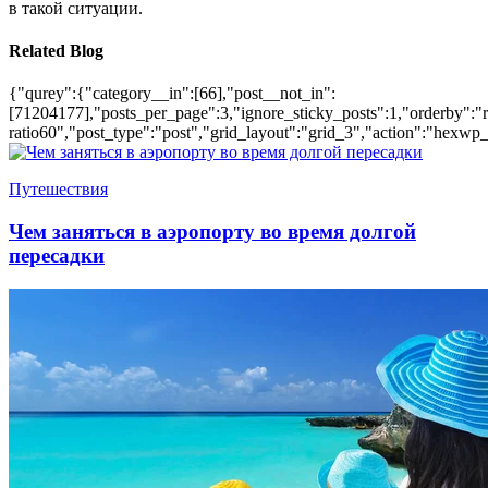
в такой ситуации.
Related Blog
{"qurey":{"category__in":[66],"post__not_in":
[71204177],"posts_per_page":3,"ignore_sticky_posts":1,"orderby":"ra
ratio60","post_type":"post","grid_layout":"grid_3","action":"hexwp_
Путешествия
Чем заняться в аэропорту во время долгой
пересадки