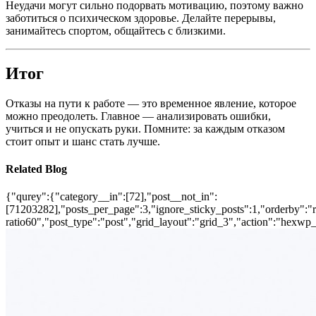
Неудачи могут сильно подорвать мотивацию, поэтому важно
заботиться о психическом здоровье. Делайте перерывы,
занимайтесь спортом, общайтесь с близкими.
Итог
Отказы на пути к работе — это временное явление, которое
можно преодолеть. Главное — анализировать ошибки,
учиться и не опускать руки. Помните: за каждым отказом
стоит опыт и шанс стать лучше.
Related Blog
{"qurey":{"category__in":[72],"post__not_in":
[71203282],"posts_per_page":3,"ignore_sticky_posts":1,"orderby":"ra
ratio60","post_type":"post","grid_layout":"grid_3","action":"hexwp_