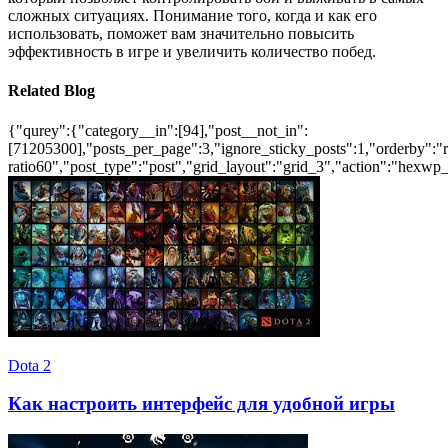
сложных ситуациях. Понимание того, когда и как его
использовать, поможет вам значительно повысить
эффективность в игре и увеличить количество побед.
Related Blog
{"qurey":{"category__in":[94],"post__not_in":
[71205300],"posts_per_page":3,"ignore_sticky_posts":1,"orderby":"ra
ratio60","post_type":"post","grid_layout":"grid_3","action":"hexwp_
Dota 2
Как настроить интерфейс для удобной игры