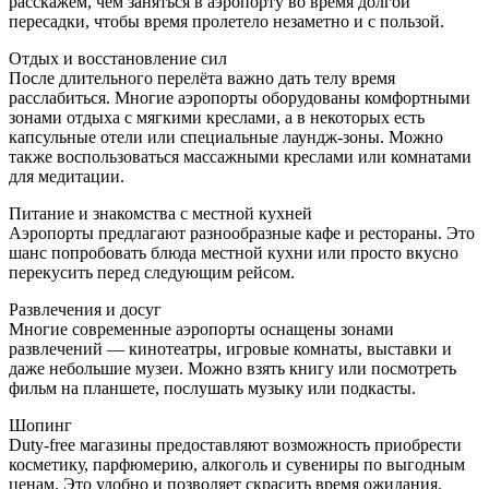
расскажем, чем заняться в аэропорту во время долгой
пересадки, чтобы время пролетело незаметно и с пользой.
Отдых и восстановление сил
После длительного перелёта важно дать телу время
расслабиться. Многие аэропорты оборудованы комфортными
зонами отдыха с мягкими креслами, а в некоторых есть
капсульные отели или специальные лаундж-зоны. Можно
также воспользоваться массажными креслами или комнатами
для медитации.
Питание и знакомства с местной кухней
Аэропорты предлагают разнообразные кафе и рестораны. Это
шанс попробовать блюда местной кухни или просто вкусно
перекусить перед следующим рейсом.
Развлечения и досуг
Многие современные аэропорты оснащены зонами
развлечений — кинотеатры, игровые комнаты, выставки и
даже небольшие музеи. Можно взять книгу или посмотреть
фильм на планшете, послушать музыку или подкасты.
Шопинг
Duty-free магазины предоставляют возможность приобрести
косметику, парфюмерию, алкоголь и сувениры по выгодным
ценам. Это удобно и позволяет скрасить время ожидания.