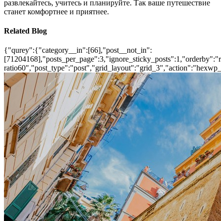
развлекайтесь, учитесь и планируйте. Так ваше путешествие
станет комфортнее и приятнее.
Related Blog
{"qurey":{"category__in":[66],"post__not_in":
[71204168],"posts_per_page":3,"ignore_sticky_posts":1,"orderby":"ra
ratio60","post_type":"post","grid_layout":"grid_3","action":"hexwp_