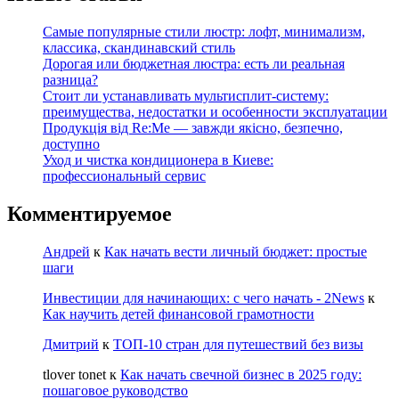
Самые популярные стили люстр: лофт, минимализм,
классика, скандинавский стиль
Дорогая или бюджетная люстра: есть ли реальная
разница?
Стоит ли устанавливать мультисплит-систему:
преимущества, недостатки и особенности эксплуатации
Продукція від Re:Me — завжди якісно, безпечно,
доступно
Уход и чистка кондиционера в Киеве:
профессиональный сервис
Комментируемое
Андрей
к
Как начать вести личный бюджет: простые
шаги
Инвестиции для начинающих: с чего начать - 2News
к
Как научить детей финансовой грамотности
Дмитрий
к
ТОП-10 стран для путешествий без визы
tlover tonet
к
Как начать свечной бизнес в 2025 году:
пошаговое руководство