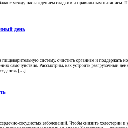
баланс между наслаждением сладким и правильным питанием. По
очный день
а пищеварительную систему, очистить организм и поддержать н
ению самочувствия. Рассмотрим, как устроить разгрузочный ден
реедания, […]
ить
рдечно-сосудистых заболеваний. Чтобы снизить холестерин и у