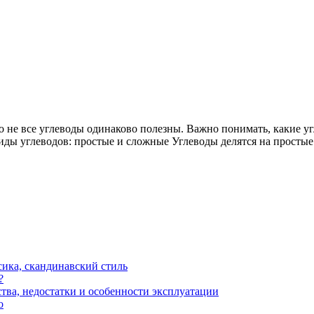
не все углеводы одинаково полезны. Важно понимать, какие угле
иды углеводов: простые и сложные Углеводы делятся на просты
сика, скандинавский стиль
?
тва, недостатки и особенности эксплуатации
о