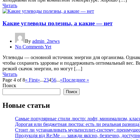
Читать
Какие углеводы полезны, а какие — нет
By
admin_2news
No Comments Yet
Углеводы — основной источник энергии для организма. Однако 
чтобы сохранить здоровье и поддерживать оптимальный вес. В
резкий скачок энергии, но могут […]
Читать
Page 4 of 8
« First
«
...
2
3
4
5
6
...
»
Последнее »
Поиск
Поиск
Новые статьи
Самые популярные стили люстр: лофт, минимализм, клас
Дорогая или бюджетная люстра: есть ли реальная разница
Стоит ли устанавливать мультисплит-систему: преимущес
Продукція від Re:Me — завжди якісно, безпечно, доступн