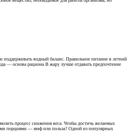
бное вещество, необходимое для работы организма, но
и поддерживать водный баланс. Правильное питание в летний
юда — основа рациона В жару лучше отдавать предпочтение
рмозить процесс снижения веса. Чтобы достичь желаемых
ьшими порциями — миф или польза? Одной из популярных