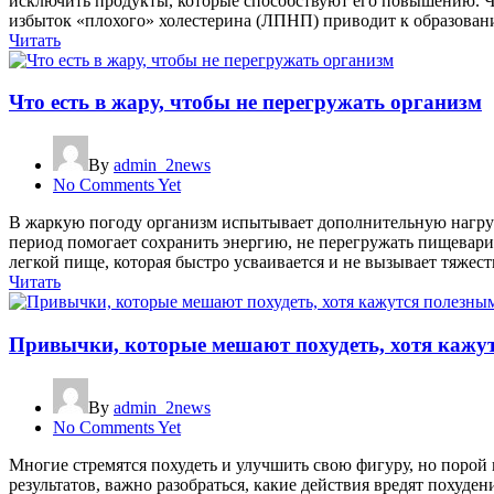
исключить продукты, которые способствуют его повышению. Чт
избыток «плохого» холестерина (ЛПНП) приводит к образован
Читать
Что есть в жару, чтобы не перегружать организм
By
admin_2news
No Comments Yet
В жаркую погоду организм испытывает дополнительную нагруз
период помогает сохранить энергию, не перегружать пищевари
легкой пище, которая быстро усваивается и не вызывает тяжес
Читать
Привычки, которые мешают похудеть, хотя кажу
By
admin_2news
No Comments Yet
Многие стремятся похудеть и улучшить свою фигуру, но порой
результатов, важно разобраться, какие действия вредят поху