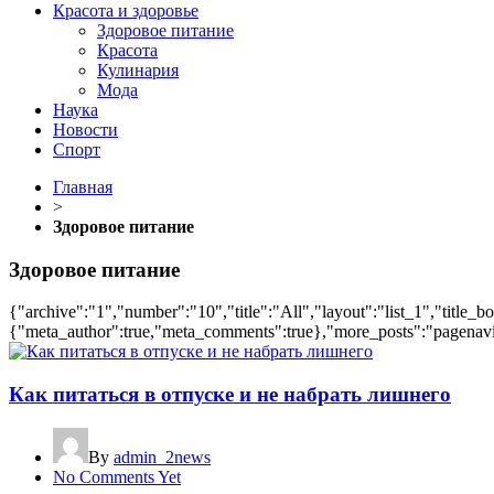
Красота и здоровье
Здоровое питание
Красота
Кулинария
Мода
Наука
Новости
Спорт
Главная
>
Здоровое питание
Здоровое питание
{"archive":"1","number":"10","title":"All","layout":"list_1","title_b
{"meta_author":true,"meta_comments":true},"more_posts":"pagenavi","
Как питаться в отпуске и не набрать лишнего
By
admin_2news
No Comments Yet