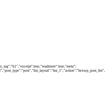
ox_tag":"h1","excerpt":true,"readmore":true,"meta":
post_type":"post","list_layout":"list_1","action":"hexwp_post_list",