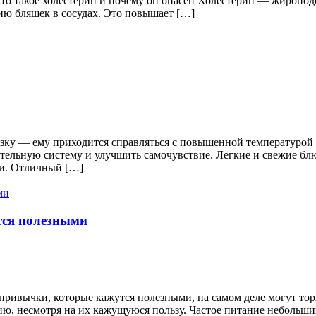
о такое холестерин и почему он опасен Холестерин — жироподо
ию бляшек в сосудах. Это повышает […]
ку — ему приходится справляться с повышенной температурой 
тельную систему и улучшить самочувствие. Легкие и свежие бл
ти. Отличный […]
тся полезными
 привычки, которые кажутся полезными, на самом деле могут то
дению, несмотря на их кажущуюся пользу. Частое питание небол