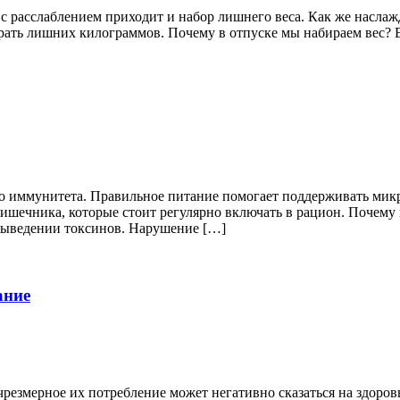
с расслаблением приходит и набор лишнего веса. Как же наслажд
брать лишних килограммов. Почему в отпуске мы набираем вес? 
о иммунитета. Правильное питание помогает поддерживать микр
 кишечника, которые стоит регулярно включать в рацион. Почем
выведении токсинов. Нарушение […]
ание
езмерное их потребление может негативно сказаться на здоровь