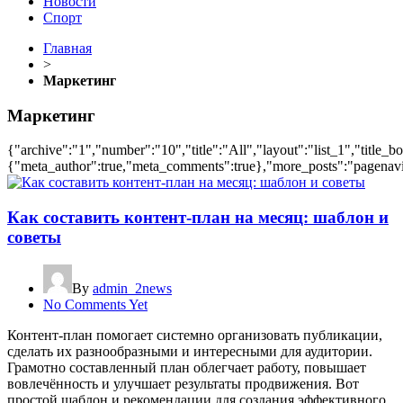
Новости
Спорт
Главная
>
Маркетинг
Маркетинг
{"archive":"1","number":"10","title":"All","layout":"list_1","title_b
{"meta_author":true,"meta_comments":true},"more_posts":"pagenavi","
Как составить контент-план на месяц: шаблон и
советы
By
admin_2news
No Comments Yet
Контент-план помогает системно организовать публикации,
сделать их разнообразными и интересными для аудитории.
Грамотно составленный план облегчает работу, повышает
вовлечённость и улучшает результаты продвижения. Вот
простой шаблон и рекомендации для создания эффективного