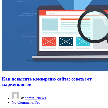
Как повысить конверсию сайта: советы от
маркетологов
By
admin_2news
No Comments Yet