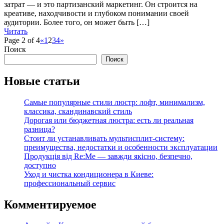
затрат — и это партизанский маркетинг. Он строится на
креативе, находчивости и глубоком понимании своей
аудитории. Более того, он может быть […]
Читать
Page 2 of 4
«
1
2
3
4
»
Поиск
Поиск
Новые статьи
Самые популярные стили люстр: лофт, минимализм,
классика, скандинавский стиль
Дорогая или бюджетная люстра: есть ли реальная
разница?
Стоит ли устанавливать мультисплит-систему:
преимущества, недостатки и особенности эксплуатации
Продукція від Re:Me — завжди якісно, безпечно,
доступно
Уход и чистка кондиционера в Киеве:
профессиональный сервис
Комментируемое