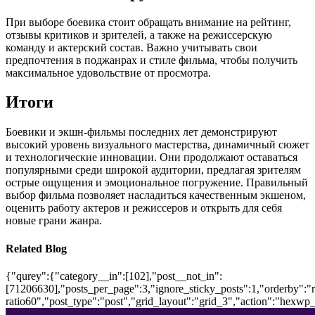
При выборе боевика стоит обращать внимание на рейтинг,
отзывы критиков и зрителей, а также на режиссерскую
команду и актерский состав. Важно учитывать свои
предпочтения в поджанрах и стиле фильма, чтобы получить
максимальное удовольствие от просмотра.
Итоги
Боевики и экшн-фильмы последних лет демонстрируют
высокий уровень визуального мастерства, динамичный сюжет
и технологические инновации. Они продолжают оставаться
популярными среди широкой аудитории, предлагая зрителям
острые ощущения и эмоциональное погружение. Правильный
выбор фильма позволяет насладиться качественным экшеном,
оценить работу актеров и режиссеров и открыть для себя
новые грани жанра.
Related Blog
{"qurey":{"category__in":[102],"post__not_in":
[71206630],"posts_per_page":3,"ignore_sticky_posts":1,"orderby":"ra
ratio60","post_type":"post","grid_layout":"grid_3","action":"hexwp_