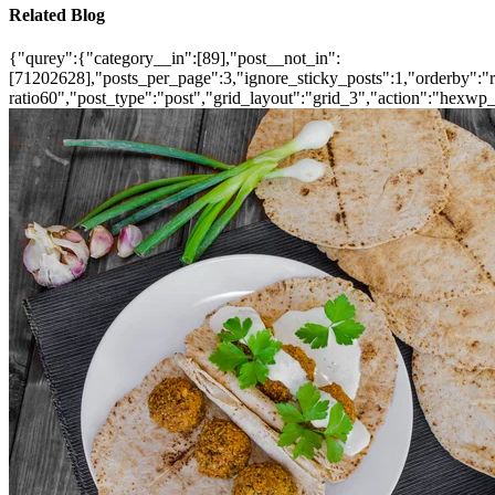
Related Blog
{"qurey":{"category__in":[89],"post__not_in":
[71202628],"posts_per_page":3,"ignore_sticky_posts":1,"orderby":"ra
ratio60","post_type":"post","grid_layout":"grid_3","action":"hexwp_