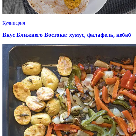
Кулинария
Вкус Ближнего Востока: хумус, фалафель, кебаб