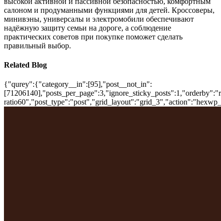
высокой активной и пассивной безопасностью, комфортным
салоном и продуманными функциями для детей. Кроссоверы,
минивэны, универсалы и электромобили обеспечивают
надёжную защиту семьи на дороге, а соблюдение
практических советов при покупке поможет сделать
правильный выбор.
Related Blog
{"qurey":{"category__in":[95],"post__not_in":
[71206140],"posts_per_page":3,"ignore_sticky_posts":1,"orderby":"ra
ratio60","post_type":"post","grid_layout":"grid_3","action":"hexwp_