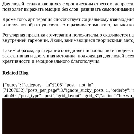
Для людей, сталкивающихся с хроническим стрессом, депресс
позволяет выражать эмоции без слов, развивать самопонимание
Кроме того, арт-терапия способствует социальному взаимодей
и получают обратную связь. Это развивает эмпатию, навыки к
Регулярная практика арт-терапии положительно сказывается н
внутренней гармонии. Люди, занимающиеся творческими метод
Таким образом, арт-терапия объединяет психологию и творчест
эффективная и доступная методика, подходящая для людей все
креативности и эмоционального благополучия.
Related Blog
{"qurey":{"category__in":[105],"post__not_in":
[71207032],"posts_per_page":3,"ignore_sticky_posts":1,"orderby":"ra
ratio60","post_type":"post","grid_layout":"grid_3","action":"hexwp_