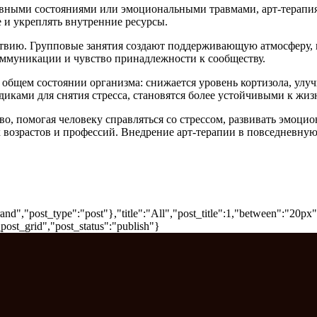
ивными состояниями или эмоциональными травмами, арт-терапия
 и укреплять внутренние ресурсы.
ствию. Групповые занятия создают поддерживающую атмосферу, 
оммуникации и чувство принадлежности к сообществу.
а общем состоянии организма: снижается уровень кортизола, ул
иками для снятия стресса, становятся более устойчивыми к жиз
во, помогая человеку справляться со стрессом, развивать эмоци
х возрастов и профессий. Внедрение арт-терапии в повседневну
nd","post_type":"post"},"title":"All","post_title":1,"between":"20px
post_grid","post_status":"publish"}