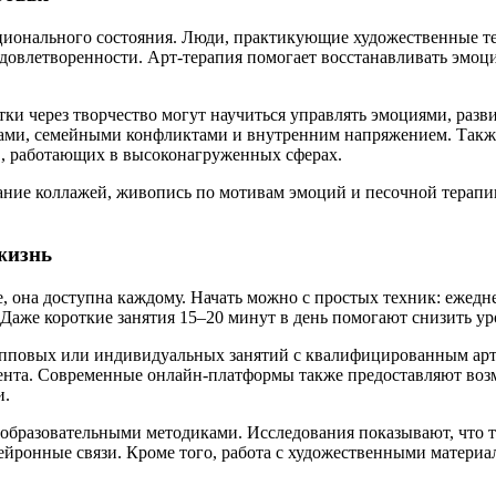
ционального состояния. Люди, практикующие художественные те
довлетворенности. Арт-терапия помогает восстанавливать эмо
тки через творчество могут научиться управлять эмоциями, раз
ссами, семейными конфликтами и внутренним напряжением. Такж
в, работающих в высоконагруженных сферах.
ание коллажей, живопись по мотивам эмоций и песочной терапии
жизнь
е, она доступна каждому. Начать можно с простых техник: ежедн
Даже короткие занятия 15–20 минут в день помогают снизить ур
рупповых или индивидуальных занятий с квалифицированным ар
иента. Современные онлайн-платформы также предоставляют возм
и.
 образовательными методиками. Исследования показывают, что т
йронные связи. Кроме того, работа с художественными материа