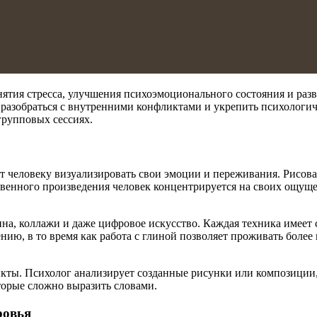
снятия стресса, улучшения психоэмоционального состояния и раз
 разобраться с внутренними конфликтами и укрепить психологич
групповых сессиях.
ет человеку визуализировать свои эмоции и переживания. Рисова
твенного произведения человек концентрируется на своих ощуще
лина, коллажи и даже цифровое искусство. Каждая техника имеет
нию, в то время как работа с глиной позволяет проживать боле
кты. Психолог анализирует созданные рисунки или композиции,
торые сложно выразить словами.
ровья