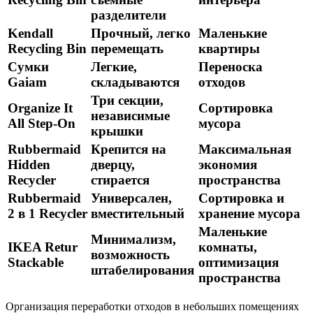
разделители
Kendall
Прочный, легко
Маленькие
Recycling Bin
перемещать
квартиры
Сумки
Легкие,
Переноска
Gaiam
складываются
отходов
Три секции,
Organize It
Сортировка
независимые
All Step-On
мусора
крышки
Rubbermaid
Крепится на
Максимальная
Hidden
дверцу,
экономия
Recycler
стирается
пространства
Rubbermaid
Универсален,
Сортировка и
2 в 1 Recycler
вместительный
хранение мусора
Маленькие
Минимализм,
IKEA Retur
комнаты,
возможность
Stackable
оптимизация
штабелирования
пространства
Организация переработки отходов в небольших помещениях