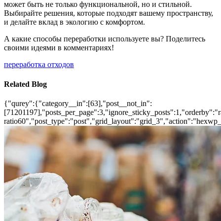
может быть не только функциональной, но и стильной.
Выбирайте решения, которые подходят вашему пространству,
и делайте вклад в экологию с комфортом.
А какие способы переработки используете вы? Поделитесь
своими идеями в комментариях!
переработка отходов
Related Blog
{"qurey":{"category__in":[63],"post__not_in":
[71201197],"posts_per_page":3,"ignore_sticky_posts":1,"orderby":"ra
ratio60","post_type":"post","grid_layout":"grid_3","action":"hexwp_