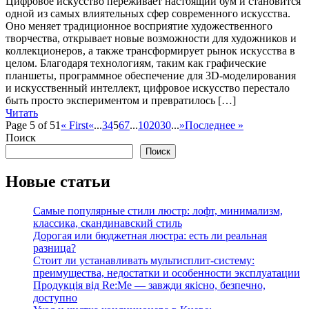
Цифровое искусство переживает настоящий бум и становится
одной из самых влиятельных сфер современного искусства.
Оно меняет традиционное восприятие художественного
творчества, открывает новые возможности для художников и
коллекционеров, а также трансформирует рынок искусства в
целом. Благодаря технологиям, таким как графические
планшеты, программное обеспечение для 3D-моделирования
и искусственный интеллект, цифровое искусство перестало
быть просто экспериментом и превратилось […]
Читать
Page 5 of 51
« First
«
...
3
4
5
6
7
...
10
20
30
...
»
Последнее »
Поиск
Поиск
Новые статьи
Самые популярные стили люстр: лофт, минимализм,
классика, скандинавский стиль
Дорогая или бюджетная люстра: есть ли реальная
разница?
Стоит ли устанавливать мультисплит-систему:
преимущества, недостатки и особенности эксплуатации
Продукція від Re:Me — завжди якісно, безпечно,
доступно