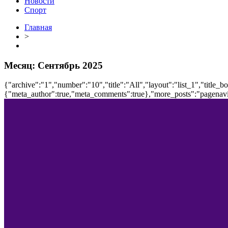
Новости
Спорт
Главная
>
Месяц:
Сентябрь 2025
{"archive":"1","number":"10","title":"All","layout":"list_1","title_b
{"meta_author":true,"meta_comments":true},"more_posts":"pagenavi","