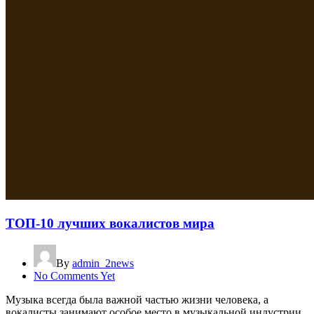
ТОП-10 лучших вокалистов мира
By
admin_2news
No Comments Yet
Музыка всегда была важной частью жизни человека, а
вокалисты занимают особое место в музыкальной индустрии.