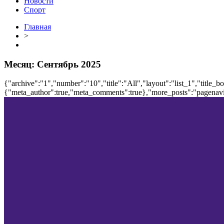
Новости
Спорт
Главная
>
Месяц:
Сентябрь 2025
{"archive":"1","number":"10","title":"All","layout":"list_1","title_b
{"meta_author":true,"meta_comments":true},"more_posts":"pagenavi","