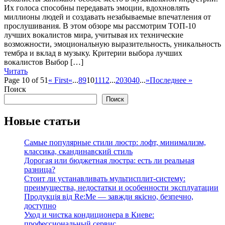
Их голоса способны передавать эмоции, вдохновлять
миллионы людей и создавать незабываемые впечатления от
прослушивания. В этом обзоре мы рассмотрим ТОП-10
лучших вокалистов мира, учитывая их технические
возможности, эмоциональную выразительность, уникальность
тембра и вклад в музыку. Критерии выбора лучших
вокалистов Выбор […]
Читать
Page 10 of 51
« First
«
...
8
9
10
11
12
...
20
30
40
...
»
Последнее »
Поиск
Поиск
Новые статьи
Самые популярные стили люстр: лофт, минимализм,
классика, скандинавский стиль
Дорогая или бюджетная люстра: есть ли реальная
разница?
Стоит ли устанавливать мультисплит-систему:
преимущества, недостатки и особенности эксплуатации
Продукція від Re:Me — завжди якісно, безпечно,
доступно
Уход и чистка кондиционера в Киеве:
профессиональный сервис