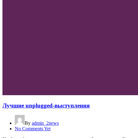
Лучшие unplugged-выступления
By
admin_2news
No Comments Yet