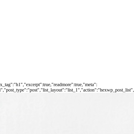
ox_tag":"h1","excerpt":true,"readmore":true,"meta":
post_type":"post","list_layout":"list_1","action":"hexwp_post_list",