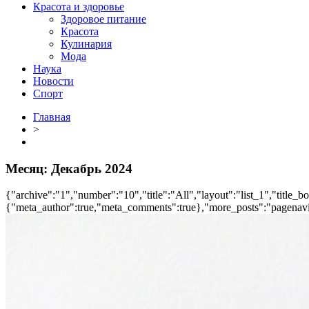
Красота и здоровье
Здоровое питание
Красота
Кулинария
Мода
Наука
Новости
Спорт
Главная
>
Месяц:
Декабрь 2024
{"archive":"1","number":"10","title":"All","layout":"list_1","title_b
{"meta_author":true,"meta_comments":true},"more_posts":"pagenavi","