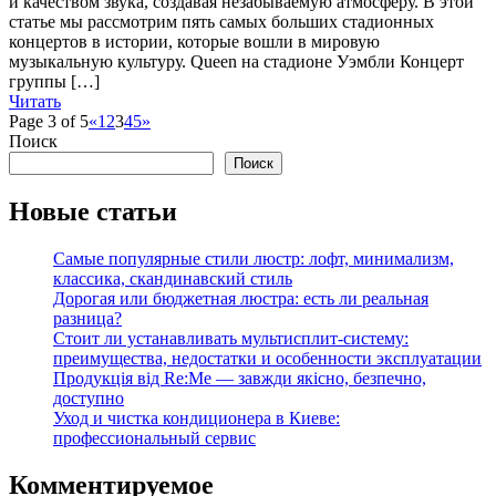
и качеством звука, создавая незабываемую атмосферу. В этой
статье мы рассмотрим пять самых больших стадионных
концертов в истории, которые вошли в мировую
музыкальную культуру. Queen на стадионе Уэмбли Концерт
группы […]
Читать
Page 3 of 5
«
1
2
3
4
5
»
Поиск
Поиск
Новые статьи
Самые популярные стили люстр: лофт, минимализм,
классика, скандинавский стиль
Дорогая или бюджетная люстра: есть ли реальная
разница?
Стоит ли устанавливать мультисплит-систему:
преимущества, недостатки и особенности эксплуатации
Продукція від Re:Me — завжди якісно, безпечно,
доступно
Уход и чистка кондиционера в Киеве:
профессиональный сервис
Комментируемое