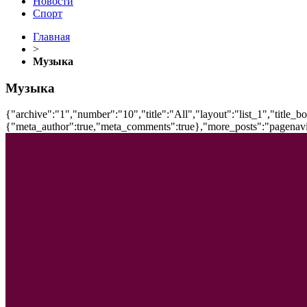
Новости
Спорт
Главная
>
Музыка
Музыка
{"archive":"1","number":"10","title":"All","layout":"list_1","title_b
{"meta_author":true,"meta_comments":true},"more_posts":"pagenavi","