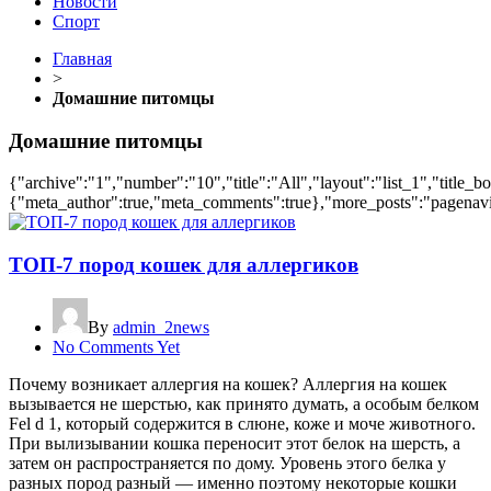
Новости
Спорт
Главная
>
Домашние питомцы
Домашние питомцы
{"archive":"1","number":"10","title":"All","layout":"list_1","title_b
{"meta_author":true,"meta_comments":true},"more_posts":"pagenavi","
ТОП-7 пород кошек для аллергиков
By
admin_2news
No Comments Yet
Почему возникает аллергия на кошек? Аллергия на кошек
вызывается не шерстью, как принято думать, а особым белком
Fel d 1, который содержится в слюне, коже и моче животного.
При вылизывании кошка переносит этот белок на шерсть, а
затем он распространяется по дому. Уровень этого белка у
разных пород разный — именно поэтому некоторые кошки