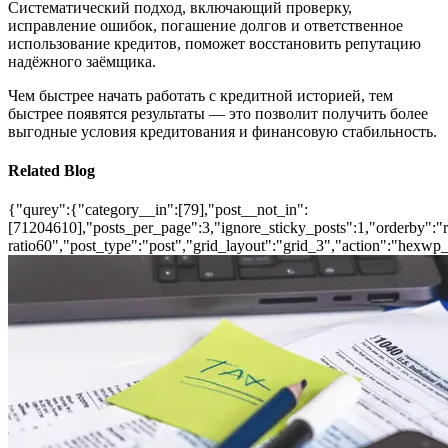
Систематический подход, включающий проверку,
исправление ошибок, погашение долгов и ответственное
использование кредитов, поможет восстановить репутацию
надёжного заёмщика.
Чем быстрее начать работать с кредитной историей, тем
быстрее появятся результаты — это позволит получить более
выгодные условия кредитования и финансовую стабильность.
Related Blog
{"qurey":{"category__in":[79],"post__not_in":
[71204610],"posts_per_page":3,"ignore_sticky_posts":1,"orderby":"ra
ratio60","post_type":"post","grid_layout":"grid_3","action":"hexwp_